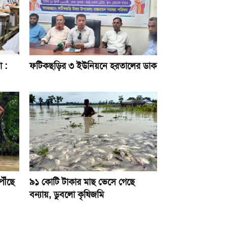
া :
ফটিকছড়ির ৩ ইউনিয়নে হরতালের ডাক
পৌঁছে
৯১ কোটি টাকার মাছ ভেসে গেছে
বন্যায়, ডুবলো কৃষিজমি