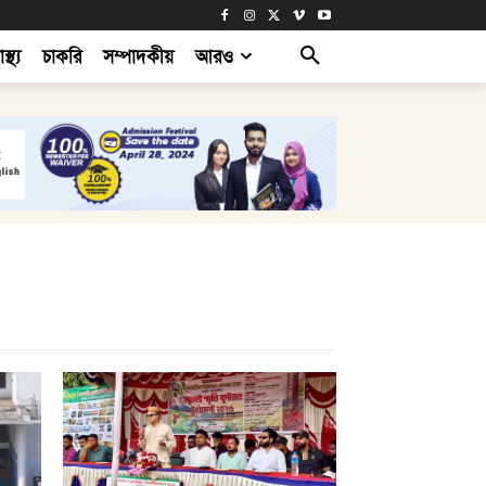
াস্থ্য
চাকরি
সম্পাদকীয়
আরও