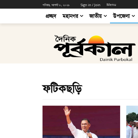
Menu
শনিবার, আগস্ট ৮, ২০২৬
Sign in / Join
প্রচ্ছদ
মহানগর
জাতীয়
উপজেলা
ফটিকছড়ি