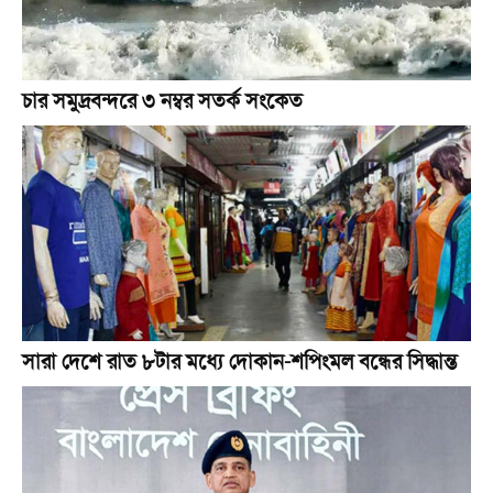
চার সমুদ্রবন্দরে ৩ নম্বর সতর্ক সংকেত
সারা দেশে রাত ৮টার মধ্যে দোকান-শপিংমল বন্ধের সিদ্ধান্ত