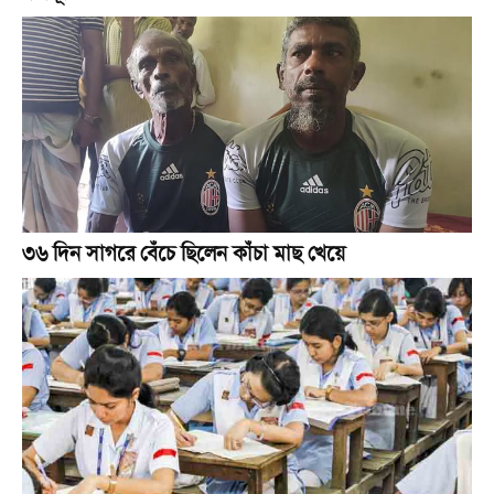
৩৬ দিন সাগরে বেঁচে ছিলেন কাঁচা মাছ খেয়ে