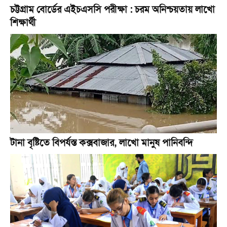
চট্টগ্রাম বোর্ডের এইচএসসি পরীক্ষা : চরম অনিশ্চয়তায় লাখো
শিক্ষার্থী
টানা বৃষ্টিতে বিপর্যস্ত কক্সবাজার, লাখো মানুষ পানিবন্দি