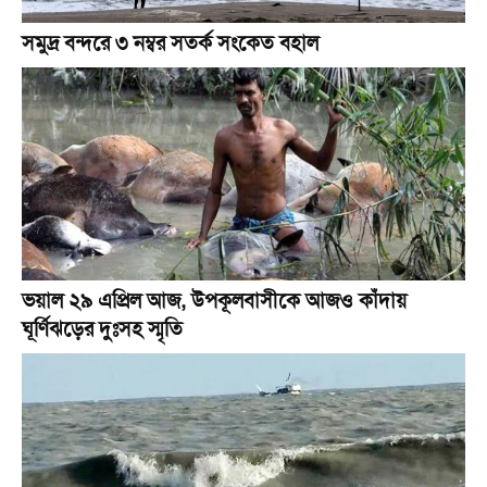
সমুদ্র বন্দরে ৩ নম্বর সতর্ক সংকেত বহাল
ভয়াল ২৯ এপ্রিল আজ, উপকূলবাসীকে আজও কাঁদায়
ঘূর্ণিঝড়ের দুঃসহ স্মৃতি