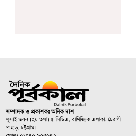
সম্পাদক ও প্রকাশকঃ অনিক দাশ
লুসাই ভবন (২য় তলা) ৫ সিডিএ, বাণিজ্যিক এলাকা, চেরাগী
পাহাড়, চট্টগ্রাম।
ফোনঃ ০১৭৪০-৯৫৩৯৪২