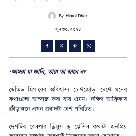
By
Himel Dhar
জুন ৩০, ২০২৪
‘আমরা যা জানি, তারা তা জানে না’
ডেভিড মিলারের অবিশ্বাস্য চোখজোড়া দেখে মনের
কথাগুলো আন্দাজ করা যায় এমন। দক্ষিণ আফ্রিকার
ক্রীড়াঙ্গনে এখন প্রবাদটা বেশ পরিচিত।
দেশটির রেসলার ড্রিসুস ডু প্লেসিস কথাটা জনপ্রিয়
করেছেন সম্প্রতি, অবশ্যই নিজেদের যন্ত্রণা বোঝাতে।