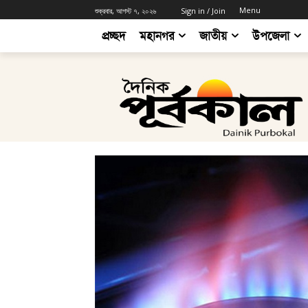
Menu
শুক্রবার, আগস্ট ৭, ২০২৬
Sign in / Join
প্রচ্ছদ
মহানগর
জাতীয়
উপজেলা