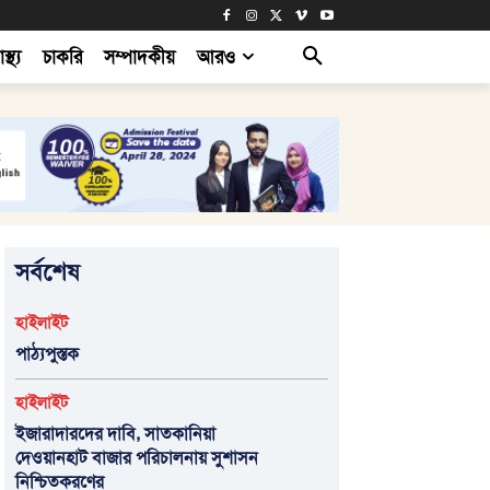
াস্থ্য
চাকরি
সম্পাদকীয়
আরও
সর্বশেষ
হাইলাইট
পাঠ্যপুস্তক
হাইলাইট
ইজারাদারদের দাবি, সাতকানিয়া
দেওয়ানহাট বাজার পরিচালনায় সুশাসন
নিশ্চিতকরণের