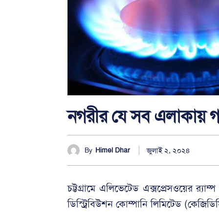
নগরীর যে সব এলাকায় গ্য
জুলাই ২, ২০২৪
By
Himel Dhar
চট্টগ্রামে এলিভেটেড এক্সপ্রেসওয়ের র‍্যাম
ডিস্ট্রিবিউশন কোম্পানি লিমিটেড (কেজিড