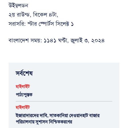
উইম্বলডন
২য় রাউন্ড, বিকেল ৪টা,
সরাসরি: স্টার স্পোর্টস সিলেক্ট ১
বাংলাদেশ সময়: ১১৪১ ঘণ্টা, জুলাই ৩, ২০২৪
সর্বশেষ
হাইলাইট
পাঠ্যপুস্তক
হাইলাইট
ইজারাদারদের দাবি, সাতকানিয়া দেওয়ানহাট বাজার
পরিচালনায় সুশাসন নিশ্চিতকরণের