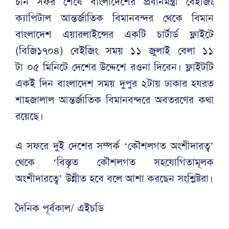
চীন সফর শেষে বাংলাদেশের প্রধানমন্ত্রী বেইজিং
ক্যাপিটাল আন্তর্জাতিক বিমানবন্দর থেকে বিমান
বাংলাদেশ এয়ারলাইন্সের একটি চার্টার্ড ফ্লাইটে
(বিজি১৭০৪) বেইজিং সময় ১১ জুলাই বেলা ১১
টা ০৫ মিনিটে দেশের উদ্দেশে রওনা দিবেন। ফ্লাইটটি
একই দিন বাংলাদেশ সময় দুপুর ২টায় ঢাকার হযরত
শাহজালাল আন্তর্জাতিক বিমানবন্দরে অবতরণের কথা
রয়েছে।
এ সফরে দুই দেশের সম্পর্ক ‘কৌশলগত অংশীদারত্ব’
থেকে ‘বিস্তৃত কৌশলগত সহযোগিতামূলক
অংশীদারত্বে’ উন্নীত হবে বলে আশা করছেন সংশ্লিষ্টরা।
দৈনিক পূর্বকাল/ এইচডি