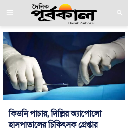
কিডনি পাচার, দিল্লির অ্যাপোলো
হাসপাতালের চিকিৎসক গ্রেপ্তার