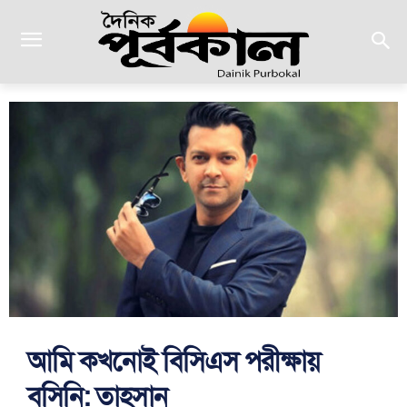
আমি কখনোই বিসিএস পরীক্ষায়
বসিনি: তাহসান