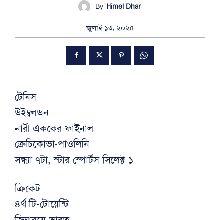
By
Himel Dhar
জুলাই ১৩, ২০২৪
টেনিস
উইম্বলডন
নারী এককের ফাইনাল
ক্রেচিকোভা-পাওলিনি
সন্ধ্যা ৭টা, স্টার স্পোর্টস সিলেক্ট ১
ক্রিকেট
৪র্থ টি-টোয়েন্টি
জিম্বাবুয়ে-ভারত