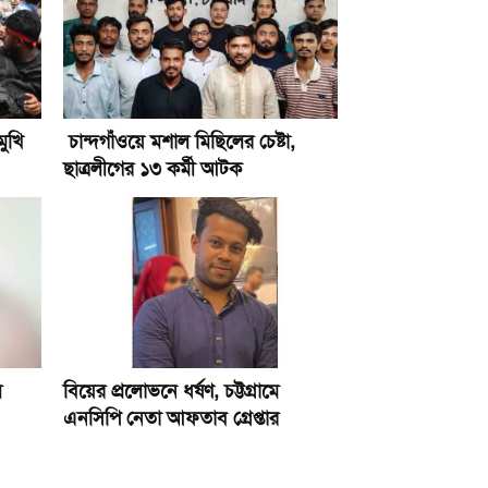
মুখি
চান্দগাঁওয়ে মশাল মিছিলের চেষ্টা,
ছাত্রলীগের ১৩ কর্মী আটক
ল
বিয়ের প্রলোভনে ধর্ষণ, চট্টগ্রামে
এনসিপি নেতা আফতাব গ্রেপ্তার