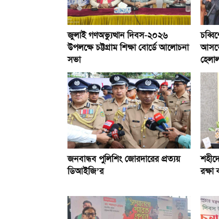
জুলাই গণঅভ্যুত্থান দিবস-২০২৬
চব্বি
উপলক্ষে চট্টগ্রাম শিক্ষা বোর্ডে আলোচনা
আসতে 
সভা
হেলা
জনবান্ধব পুলিশিং জোরদারের প্রত্যয়
শহীদে
ডিআইজি’র
রক্ষা 