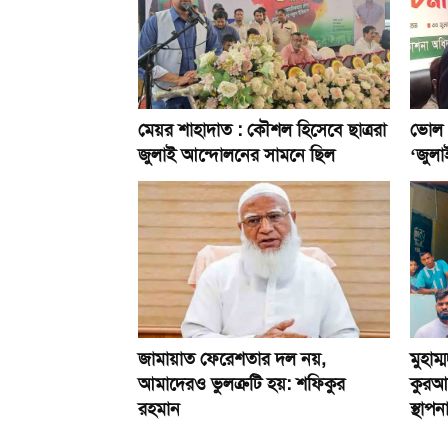
মেয়র শাহাদাত : কৌশল হিসেবে ছাত্ররা
ভোল 
জুলাই আন্দোলনের সামনে ছিল
‘জুলা
জামায়াত ফেরেশতার দল নয়,
মুহাম
আমাদেরও ভুলত্রুটি হয়: শফিকুর
কুরআন 
রহমান
স্থাপন