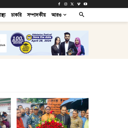
াস্থ্য
চাকরি
সম্পাদকীয়
আরও