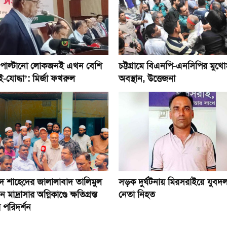
পাল্টানো লোকজনই এখন বেশি
চট্টগ্রামে বিএনপি-এনসিপির মুখো
ই-যোদ্ধা’: মির্জা ফখরুল
অবস্থান, উত্তেজনা
্মদ শাহেদের জালালাবাদ তালিমুল
সড়ক দুর্ঘটনায় মিরসরাইয়ে যুবদ
মাদ্রাসার অগ্নিকাণ্ডে ক্ষতিগ্রস্ত
নেতা নিহত
া পরিদর্শন