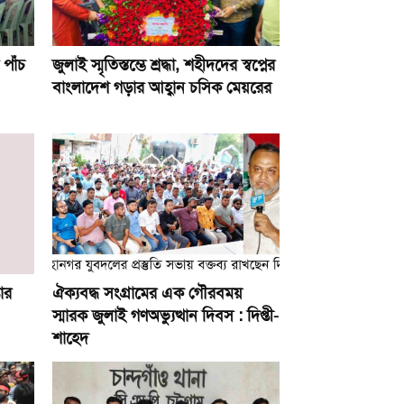
পাঁচ
জুলাই স্মৃতিস্তম্ভে শ্রদ্ধা, শহীদদের স্বপ্নের
বাংলাদেশ গড়ার আহ্বান চসিক মেয়রের
ার
ঐক্যবদ্ধ সংগ্রামের এক গৌরবময়
স্মারক জুলাই গণঅভ্যুত্থান দিবস : দিপ্তী-
শাহেদ