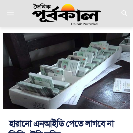
হারানো এনআইডি পেতে লাগবে না