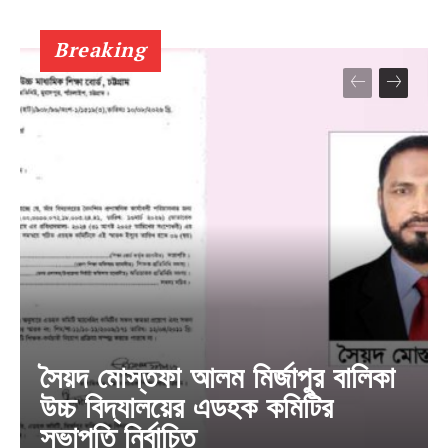
Breaking
সৈয়দ মোস্তফা আলম মির্জাপুর বালিকা
উচ্চ বিদ্যালয়ের এডহক কমিটির
সভাপতি নির্বাচিত