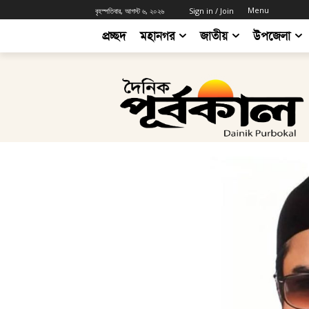
Menu
বৃহস্পতিবার, আগস্ট ৬, ২০২৬
Sign in / Join
প্রচ্ছদ
মহানগর
জাতীয়
উপজেলা