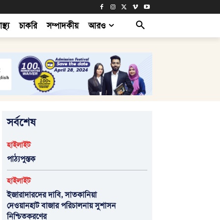
াস্থ্য
চাকরি
সম্পাদকীয়
আরও
সর্বশেষ
হাইলাইট
পাঠ্যপুস্তক
হাইলাইট
ইজারাদারদের দাবি, সাতকানিয়া
দেওয়ানহাট বাজার পরিচালনায় সুশাসন
নিশ্চিতকরণের