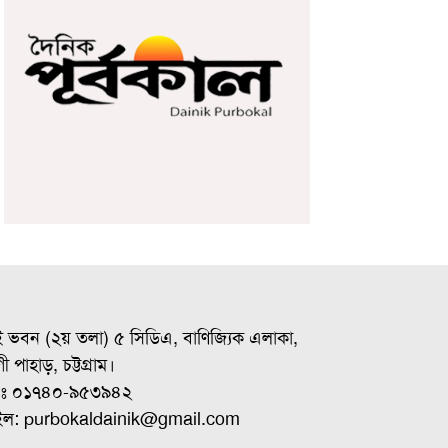
ই ভবন (২য় তলা) ৫ সিডিএ, বাণিজ্যিক এলাকা,
ী পাহাড়, চট্টগ্রাম।
ঃ ০১৭৪০-৯৫৩৯৪২
ইল: purbokaldainik@gmail.com