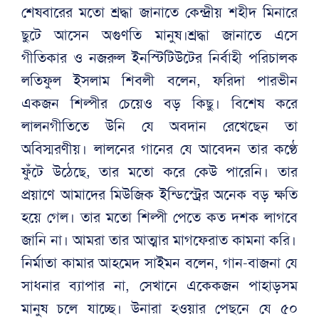
শেষবারের মতো শ্রদ্ধা জানাতে কেন্দ্রীয় শহীদ মিনারে
ছুটে আসেন অগুণতি মানুষ।শ্রদ্ধা জানাতে এসে
গীতিকার ও নজরুল ইনস্টিটিউটের নির্বাহী পরিচালক
লতিফুল ইসলাম শিবলী বলেন, ফরিদা পারভীন
একজন শিল্পীর চেয়েও বড় কিছু। বিশেষ করে
লালনগীতিতে উনি যে অবদান রেখেছেন তা
অবিস্মরণীয়। লালনের গানের যে আবেদন তার কণ্ঠে
ফুঁটে উঠেছে, তার মতো করে কেউ পারেনি। তার
প্রয়াণে আমাদের মিউজিক ইন্ডিস্ট্রের অনেক বড় ক্ষতি
হয়ে গেল। তার মতো শিল্পী পেতে কত দশক লাগবে
জানি না। আমরা তার আত্মার মাগফেরাত কামনা করি।
নির্মাতা কামার আহমেদ সাইমন বলেন, গান-বাজনা যে
সাধনার ব্যাপার না, সেখানে একেকজন পাহাড়সম
মানুষ চলে যাচ্ছে। উনারা হওয়ার পেছনে যে ৫০