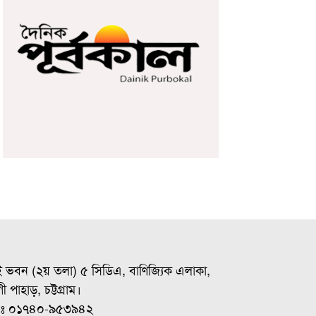
ই ভবন (২য় তলা) ৫ সিডিএ, বাণিজ্যিক এলাকা,
ী পাহাড়, চট্টগ্রাম।
ঃ ০১৭৪০-৯৫৩৯৪২