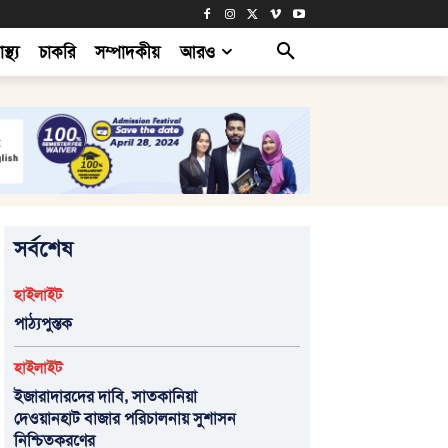
াস্থ্য
চাকরি
সম্পাদকীয়
আরও
সর্বশেষ
হাইলাইট
পাঠ্যপুস্তক
হাইলাইট
ইজারাদারদের দাবি, সাতকানিয়া
দেওয়ানহাট বাজার পরিচালনায় সুশাসন
নিশ্চিতকরণের