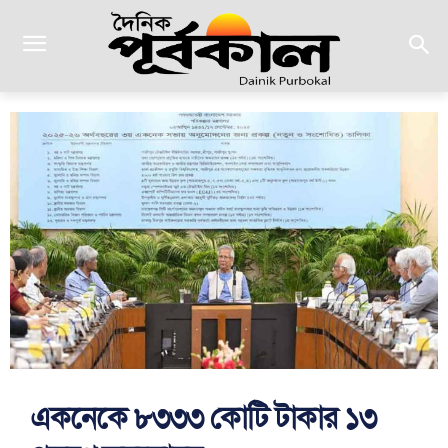
একনেকে ৮৩৩৩ কোটি টাকার ১৩