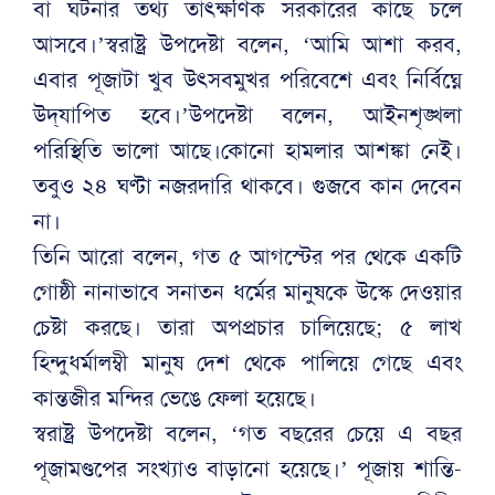
বা ঘটনার তথ্য তাৎক্ষণিক সরকারের কাছে চলে
আসবে।’স্বরাষ্ট্র উপদেষ্টা বলেন, ‘আমি আশা করব,
এবার পূজাটা খুব উৎসবমুখর পরিবেশে এবং নির্বিঘ্নে
উদ্‌যাপিত হবে।’উপদেষ্টা বলেন, আইনশৃঙ্খলা
পরিস্থিতি ভালো আছে।কোনো হামলার আশঙ্কা নেই।
তবুও ২৪ ঘণ্টা নজরদারি থাকবে। গুজবে কান দেবেন
না।
তিনি আরো বলেন, গত ৫ আগস্টের পর থেকে একটি
গোষ্ঠী নানাভাবে সনাতন ধর্মের মানুষকে উস্কে দেওয়ার
চেষ্টা করছে। তারা অপপ্রচার চালিয়েছে; ৫ লাখ
হিন্দুধর্মালম্বী মানুষ দেশ থেকে পালিয়ে গেছে এবং
কান্তজীর মন্দির ভেঙে ফেলা হয়েছে।
স্বরাষ্ট্র উপদেষ্টা বলেন, ‘গত বছরের চেয়ে এ বছর
পূজামণ্ডপের সংখ্যাও বাড়ানো হয়েছে।’ পূজায় শান্তি-