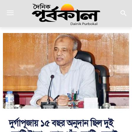
দুর্গাপূজায় ১৫ বছর অনুদান ছিল দুই