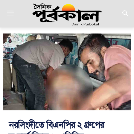
নরসিংদীতে বিএনপির ২ গ্রুপের