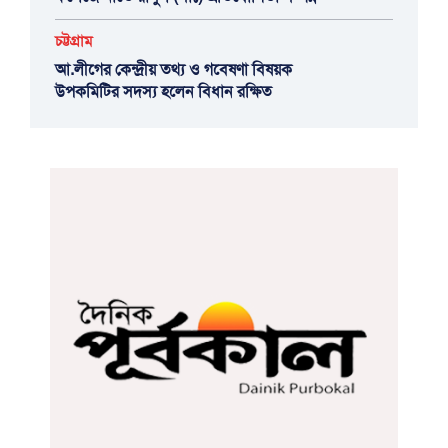
চট্টগ্রাম
আ.লীগের কেন্দ্রীয় তথ্য ও গবেষণা বিষয়ক
উপকমিটির সদস্য হলেন বিধান রক্ষিত