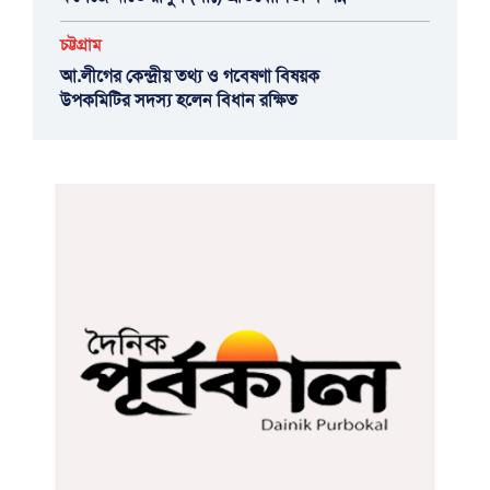
চট্টগ্রাম
আ.লীগের কেন্দ্রীয় তথ্য ও গবেষণা বিষয়ক
উপকমিটির সদস্য হলেন বিধান রক্ষিত