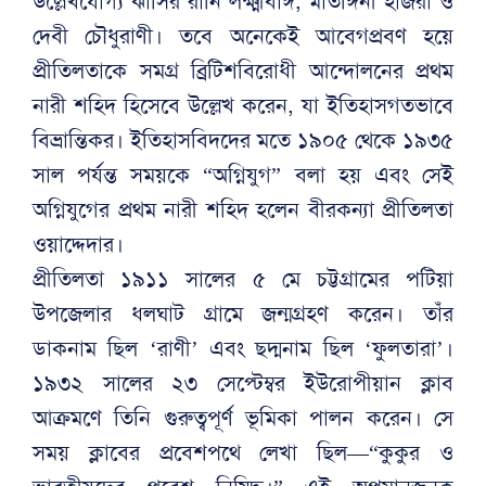
উল্লেখযোগ্য ঝাঁসির রানি লক্ষ্মীবাঈ, মাতঙ্গিনী হাজরা ও
দেবী চৌধুরাণী। তবে অনেকেই আবেগপ্রবণ হয়ে
প্রীতিলতাকে সমগ্র ব্রিটিশবিরোধী আন্দোলনের প্রথম
নারী শহিদ হিসেবে উল্লেখ করেন, যা ইতিহাসগতভাবে
বিভ্রান্তিকর। ইতিহাসবিদদের মতে ১৯০৫ থেকে ১৯৩৫
সাল পর্যন্ত সময়কে “অগ্নিযুগ” বলা হয় এবং সেই
অগ্নিযুগের প্রথম নারী শহিদ হলেন বীরকন্যা প্রীতিলতা
ওয়াদ্দেদার।
প্রীতিলতা ১৯১১ সালের ৫ মে চট্টগ্রামের পটিয়া
উপজেলার ধলঘাট গ্রামে জন্মগ্রহণ করেন। তাঁর
ডাকনাম ছিল ‘রাণী’ এবং ছদ্মনাম ছিল ‘ফুলতারা’।
১৯৩২ সালের ২৩ সেপ্টেম্বর ইউরোপীয়ান ক্লাব
আক্রমণে তিনি গুরুত্বপূর্ণ ভূমিকা পালন করেন। সে
সময় ক্লাবের প্রবেশপথে লেখা ছিল—“কুকুর ও