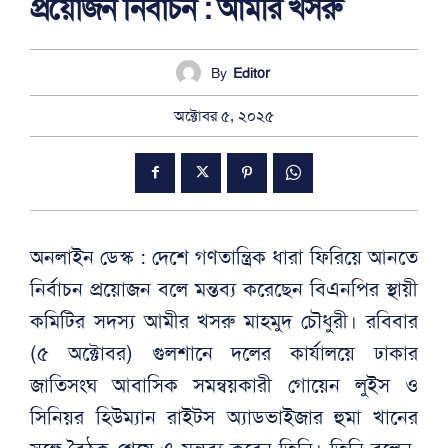
প্রয়োজন নির্বাচন : আমীর খসরু
By
Editor
অক্টোবর ৫, ২০২৫
অনলাইন ডেস্ক : দেশে গণতান্ত্রিক ধারা ফিরিয়ে আনতে
নির্বাচন প্রয়োজন বলে মন্তব্য করেছেন বিএনপির স্থায়ী
কমিটির সদস্য আমীর খসরু মাহমুদ চৌধুরী। রবিবার
(৫ অক্টোবর) গুলশানে দলের কার্যালয়ে ঢাকার
জাতিসংঘ আবাসিক সমন্বয়কারী গোয়েন লুইস ও
সিনিয়র হিউম্যান রাইটস অ্যাডভাইজার হুমা খানের