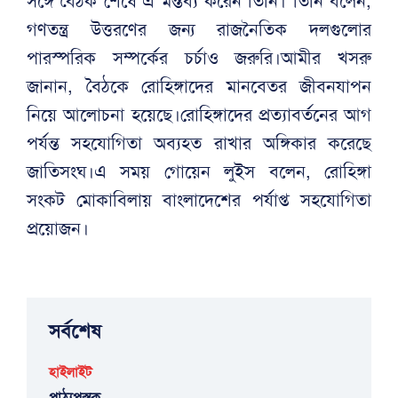
সঙ্গে বৈঠক শেষে এ মন্তব্য করেন তিনি। তিনি বলেন,
গণতন্ত্র উত্তরণের জন্য রাজনৈতিক দলগুলোর
পারস্পরিক সম্পর্কের চর্চাও জরুরি।আমীর খসরু
জানান, বৈঠকে রোহিঙ্গাদের মানবেতর জীবনযাপন
নিয়ে আলোচনা হয়েছে।রোহিঙ্গাদের প্রত্যাবর্তনের আগ
পর্যন্ত সহযোগিতা অব্যহত রাখার অঙ্গিকার করেছে
জাতিসংঘ।এ সময় গোয়েন লুইস বলেন, রোহিঙ্গা
সংকট মোকাবিলায় বাংলাদেশের পর্যাপ্ত সহযোগিতা
প্রয়োজন।
সর্বশেষ
হাইলাইট
পাঠ্যপুস্তক