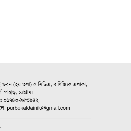
ই ভবন (২য় তলা) ৫ সিডিএ, বাণিজ্যিক এলাকা,
ী পাহাড়, চট্টগ্রাম।
ঃ ০১৭৪০-৯৫৩৯৪২
ইল: purbokaldainik@gmail.com
.