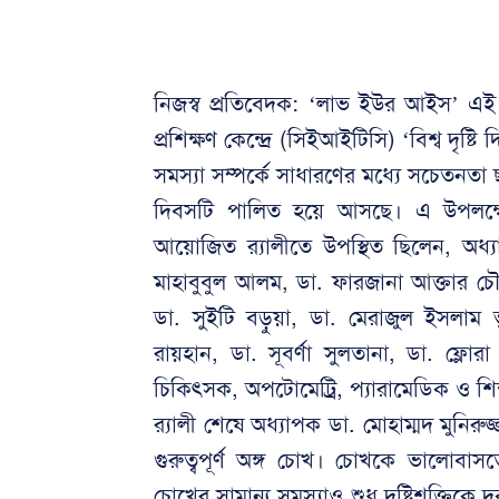
নিজস্ব প্রতিবেদক: ‘লাভ ইউর আইস’ এই প্
প্রশিক্ষণ কেন্দ্রে (সিইআইটিসি) ‘বিশ্ব দৃ
সমস্যা সম্পর্কে সাধারণের মধ্যে সচেতনতা
দিবসটি পালিত হয়ে আসছে। এ উপলক্ষে 
আয়োজিত র‌্যালীতে উপস্থিত ছিলেন, অধ্
মাহাবুবুল আলম, ডা. ফারজানা আক্তার চৌধু
ডা. সুইটি বড়ুয়া, ডা. মেরাজুল ইসলাম
রায়হান, ডা. সূবর্ণা সুলতানা, ডা. ফ্ল
চিকিৎসক, অপটোমেট্রি, প্যারামেডিক ও শিক্ষা
র‌্যালী শেষে অধ্যাপক ডা. মোহাম্মদ মুনি
গুরুত্বপূর্ণ অঙ্গ চোখ। চোখকে ভালোবাস
চোখের সামান্য সমস্যাও শুধু দৃষ্টিশক্তিকে