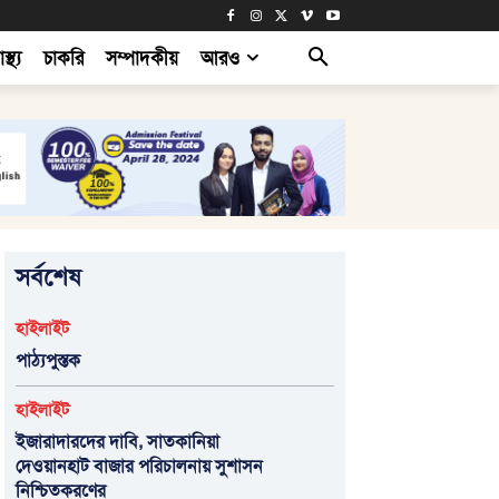
াস্থ্য
চাকরি
সম্পাদকীয়
আরও
সর্বশেষ
হাইলাইট
পাঠ্যপুস্তক
হাইলাইট
ইজারাদারদের দাবি, সাতকানিয়া
দেওয়ানহাট বাজার পরিচালনায় সুশাসন
নিশ্চিতকরণের