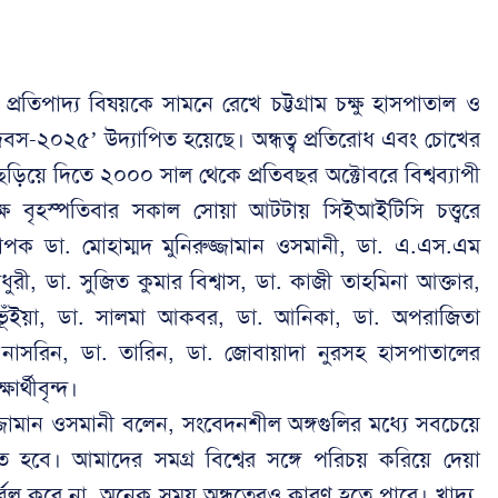
রতিপাদ্য বিষয়কে সামনে রেখে চট্টগ্রাম চক্ষু হাসপাতাল ও
ষ্টি দিবস-২০২৫’ উদ্যাপিত হয়েছে। অন্ধত্ব প্রতিরোধ এবং চোখের
 ছড়িয়ে দিতে ২০০০ সাল থেকে প্রতিবছর অক্টোবরে বিশ্বব্যাপী
বৃহস্পতিবার সকাল সোয়া আটটায় সিইআইটিসি চত্ত্বরে
যাপক ডা. মোহাম্মদ মুনিরুজ্জামান ওসমানী, ডা. এ.এস.এম
রী, ডা. সুজিত কুমার বিশ্বাস, ডা. কাজী তাহমিনা আক্তার,
 ভূঁইয়া, ডা. সালমা আকবর, ডা. আনিকা, ডা. অপরাজিতা
োরা নাসরিন, ডা. তারিন, ডা. জোবায়াদা নুরসহ হাসপাতালের
র্থীবৃন্দ।
রুজ্জামান ওসমানী বলেন, সংবেদনশীল অঙ্গগুলির মধ্যে সবচেয়ে
তে হবে। আমাদের সমগ্র বিশ্বের সঙ্গে পরিচয় করিয়ে দেয়া
 দুর্বল করে না, অনেক সময় অন্ধত্বেরও কারণ হতে পারে। খাদ্য,