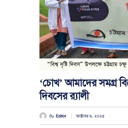
‘চোখ’ আমাদের সমগ্র বিশ্
দিবসের র‌্যালী
অক্টোবর ৯, ২০২৫
By
Editor