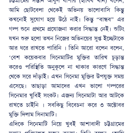
চট্টগ্রামের সন্তান আবুল বাশার (হাবিব খান) বলেন,
আমি ছোটবেলা থেকেই অভিনয় ভালোবাসি কিন্তুু
কখনোই সুযোগ হয়ে উঠে নাই। কিন্তু “বান্ধব” এর
গল্প শুনে প্রথমে প্রযোজনা করার সিদ্ধান্ত নেই। শুটিং
যখন শুরু হলো তখন নিজের অভিনয়ের সুপ্ত ইচ্ছেটাকে
আর ধরে রাখতে পারিনি । তিনি আরো বলেন বলেন,
‘বেশ কয়েকবার সিনেমাটির মুক্তির তারিখ চূড়ান্ত
করেও পরিস্থিতি অনুকূলে না থাকার কারণে সিদ্ধান্ত
থেকে সরে দাঁড়াই। এখন সিনেমা মুক্তির উপযুক্ত সময়
এসেছে। তাছাড়া আমাদের এখন ভালো গল্পরের
সিনেমার খুবিই সংকট। এজন্য সিনেমাটা আর আটকে
রাখতে চাইনি । সবকিছু বিবেচনা করে ৩ অক্টোবর
মুক্তি দিলাম সিনামাটি।
এদিকে সিনেমাটি নিয়ে খুবই আশাবাদী চট্টগ্রামের