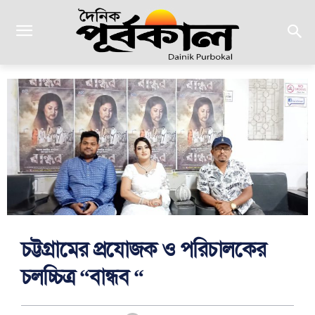
চট্টগ্রামের প্রযোজক ও পরিচালকের
চলচ্চিত্র “বান্ধব “