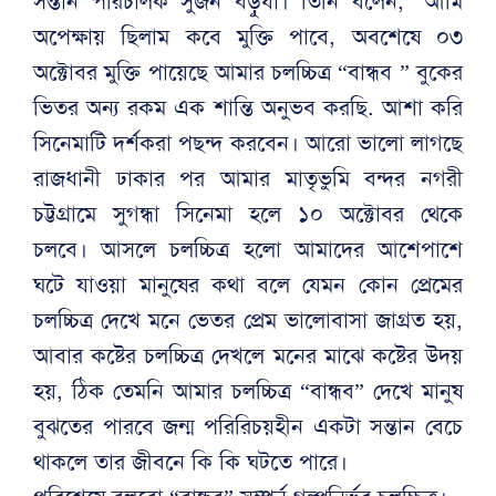
সন্তান পরিচালক সুজন বড়ুযা। তিনি বলেন, ‘আমি
অপেক্ষায় ছিলাম কবে মুক্তি পাবে, অবশেষে ০৩
অক্টোবর মুক্তি পায়েছে আমার চলচ্চিত্র “বান্ধব ” বুকের
ভিতর অন্য রকম এক শান্তি অনুভব করছি. আশা করি
সিনেমাটি দর্শকরা পছন্দ করবেন। আরো ভালো লাগছে
রাজধানী ঢাকার পর আমার মাতৃভুমি বন্দর নগরী
চট্টগ্রামে সুগন্ধা সিনেমা হলে ১০ অক্টোবর থেকে
চলবে। আসলে চলচ্চিত্র হলো আমাদের আশেপাশে
ঘটে যাওয়া মানুষের কথা বলে যেমন কোন প্রেমের
চলচ্চিত্র দেখে মনে ভেতর প্রেম ভালোবাসা জাগ্রত হয়,
আবার কষ্টের চলচ্চিত্র দেখলে মনের মাঝে কষ্টের উদয়
হয়, ঠিক তেমনি আমার চলচ্চিত্র “বান্ধব” দেখে মানুষ
বুঝতের পারবে জন্ম পরিরিচয়হীন একটা সন্তান বেচে
থাকলে তার জীবনে কি কি ঘটতে পারে।