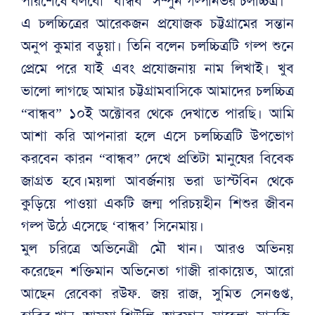
পরিশেষে বলবো “বান্ধব” সম্পুর্ন গল্পনির্ভর চলচ্চিত্র।
এ চলচ্চিত্রের আরেকজন প্রযোজক চট্টগ্রামের সন্তান
অনুপ কুমার বড়ুয়া। তিনি বলেন চলচ্চিত্রটি গল্প শুনে
প্রেমে পরে যাই এবং প্রযোজনায় নাম লিখাই। খুব
ভালো লাগছে আমার চট্টগ্রামবাসিকে আমাদের চলচ্চিত্র
“বান্ধব” ১০ই অক্টোবর থেকে দেখাতে পারছি। আমি
আশা করি আপনারা হলে এসে চলচ্চিত্রটি উপভোগ
করবেন কারন “বান্ধব” দেখে প্রতিটা মানুষের বিবেক
জাগ্রত হবে।ময়লা আবর্জনায় ভরা ডাস্টবিন থেকে
কুড়িয়ে পাওয়া একটি জন্ম পরিচয়হীন শিশুর জীবন
গল্প উঠে এসেছে ‘বান্ধব’ সিনেমায়।
মুল চরিত্রে অভিনেত্রী মৌ খান। আরও অভিনয়
করেছেন শক্তিমান অভিনেতা গাজী রাকায়েত, আরো
আছেন রেবেকা রউফ. জয় রাজ, সুমিত সেনগুপ্ত,