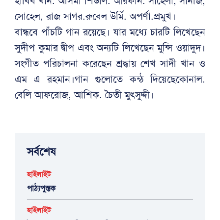
হাবিব খান. আসমা শিউলি. আরফান. সাহেলা, সানজি,
সোহেল, রাজ সাগর.রুবেল উর্মি. অপর্ণা.প্রমুখ।
বান্ধবে পাঁচটি গান রয়েছে। যার মধ্যে চারটি লিখেছেন
সুদীপ কুমার দ্বীপ এবং অন্যটি লিখেছেন মুন্সি ওয়াদুদ।
সংগীত পরিচালনা করেছেন শ্রদ্ধায় শেখ সাদী খান ও
এম এ রহমান।গান গুলোতে কন্ঠ দিয়েছেকোনাল.
বেলি আফরোজ, আশিক. চৈতী মুৎসুদ্দী।
সর্বশেষ
হাইলাইট
পাঠ্যপুস্তক
হাইলাইট