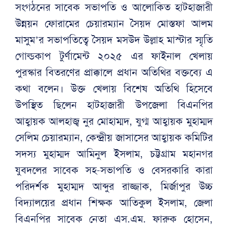
সংগঠনের সাবেক সভাপতি ও আলোকিত হাটহাজারী
উন্নয়ন ফোরামের চেয়ারম্যান সৈয়দ মোস্তফা আলম
মাসুম’র সভাপতিত্বে সৈয়দ মসউদ উল্লাহ মাস্টার স্মৃতি
গোল্ডকাপ টুর্ণামেন্ট ২০২৫ এর ফাইনাল খেলায়
পুরস্কার বিতরণের প্রাক্কালে প্রধান অতিথির বক্তব্যে এ
কথা বলেন। উক্ত খেলায় বিশেষ অতিথি হিসেবে
উপস্থিত ছিলেন হাটহাজারী উপজেলা বিএনপির
আহ্বায়ক আলহাজ্ব নুর মোহাম্মদ, যুগ্ম আহ্বায়ক মুহাম্মদ
সেলিম চেয়ারম্যান, কেন্দ্রীয় জাসাসের আহ্বায়ক কমিটির
সদস্য মুহাম্মদ আমিনুল ইসলাম, চট্টগ্রাম মহানগর
যুবদলের সাবেক সহ-সভাপতি ও বেসরকারি কারা
পরিদর্শক মুহাম্মদ আব্দুর রাজ্জাক, মির্জাপুর উচ্চ
বিদ্যালয়ের প্রধান শিক্ষক আতিকুল ইসলাম, জেলা
বিএনপির সাবেক নেতা এস.এম. ফারুক হোসেন,