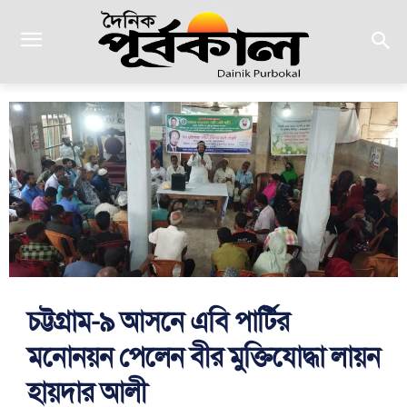
চট্টগ্রাম-৯ আসনে এবি পার্টির
মনোনয়ন পেলেন বীর মুক্তিযোদ্ধা লায়ন
হায়দার আলী