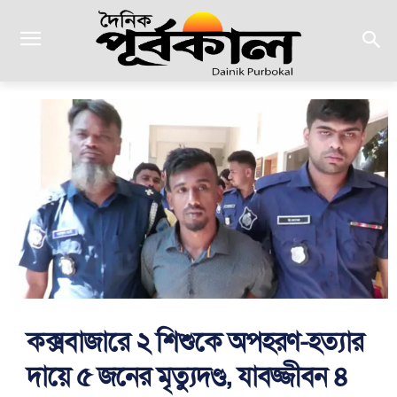
কক্সবাজারে ২ শিশুকে অপহরণ-হত্যার
দায়ে ৫ জনের মৃত্যুদণ্ড, যাবজ্জীবন ৪