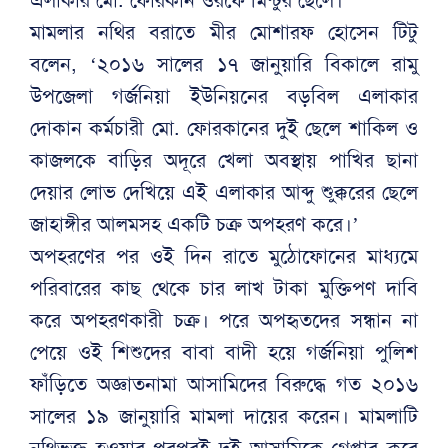
এলাকার মো. ফোরকান ওরফে মিন্টুর ছেলে।
মামলার নথির বরাতে মীর মোশারফ হোসেন টিটু
বলেন, ‘২০১৬ সালের ১৭ জানুয়ারি বিকালে রামু
উপজেলা গর্জনিয়া ইউনিয়নের বড়বিল এলাকার
দোকান কর্মচারী মো. ফোরকানের দুই ছেলে শাকিল ও
কাজলকে বাড়ির অদূরে খেলা অবস্থায় পাখির ছানা
দেয়ার লোভ দেখিয়ে এই এলাকার আব্দু শুক্কুরের ছেলে
জাহাঙ্গীর আলমসহ একটি চক্র অপহরণ করে।’
অপহরণের পর ওই দিন রাতে মুঠোফোনের মাধ্যমে
পরিবারের কাছ থেকে চার লাখ টাকা মুক্তিপণ দাবি
করে অপহরণকারী চক্র। পরে অপহৃতদের সন্ধান না
পেয়ে ওই শিশুদের বাবা বাদী হয়ে গর্জনিয়া পুলিশ
ফাঁড়িতে অজ্ঞাতনামা আসামিদের বিরুদ্ধে গত ২০১৬
সালের ১৯ জানুয়ারি মামলা দায়ের করেন। মামলাটি