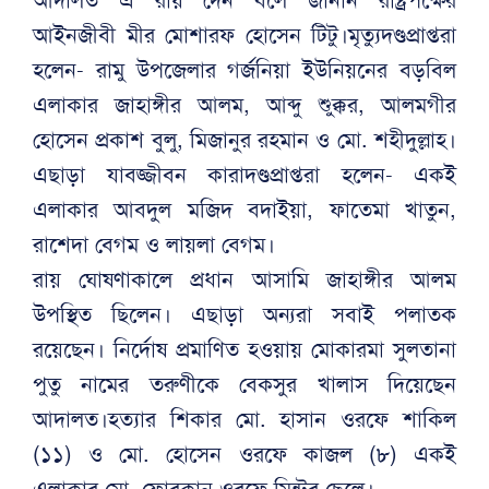
আদালত এ রায় দেন বলে জানান রাষ্ট্রপক্ষের
আইনজীবী মীর মোশারফ হোসেন টিটু।মৃত্যুদণ্ডপ্রাপ্তরা
হলেন- রামু উপজেলার গর্জনিয়া ইউনিয়নের বড়বিল
এলাকার জাহাঙ্গীর আলম, আব্দু শুক্কুর, আলমগীর
হোসেন প্রকাশ বুলু, মিজানুর রহমান ও মো. শহীদুল্লাহ।
এছাড়া যাবজ্জীবন কারাদণ্ডপ্রাপ্তরা হলেন- একই
এলাকার আবদুল মজিদ বদাইয়া, ফাতেমা খাতুন,
রাশেদা বেগম ও লায়লা বেগম।
রায় ঘোষণাকালে প্রধান আসামি জাহাঙ্গীর আলম
উপস্থিত ছিলেন। এছাড়া অন্যরা সবাই পলাতক
রয়েছেন। নির্দোষ প্রমাণিত হওয়ায় মোকারমা সুলতানা
পুতু নামের তরুণীকে বেকসুর খালাস দিয়েছেন
আদালত।হত্যার শিকার মো. হাসান ওরফে শাকিল
(১১) ও মো. হোসেন ওরফে কাজল (৮) একই