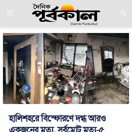
হালিশহরে বিস্ফোরণে দগ্ধ আরও
একজনের মৃত্যু, সর্বমোট মৃত্যু-৫