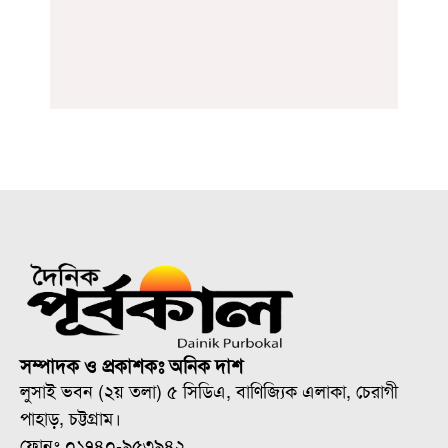
সম্পাদক ও প্রকাশকঃ অনিক দাশ
লুসাই ভবন (২য় তলা) ৫ সিডিএ, বাণিজ্যিক এলাকা, চেরাগী
পাহাড়, চট্টগ্রাম।
ফোনঃ ০১৭৪০-৯৫৩৯৪২