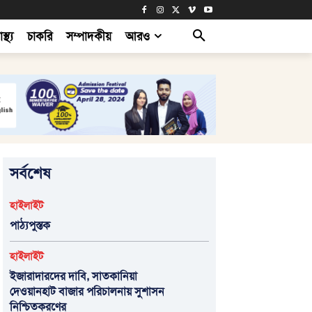
াস্থ্য
চাকরি
সম্পাদকীয়
আরও
সর্বশেষ
হাইলাইট
পাঠ্যপুস্তক
হাইলাইট
ইজারাদারদের দাবি, সাতকানিয়া
দেওয়ানহাট বাজার পরিচালনায় সুশাসন
নিশ্চিতকরণের