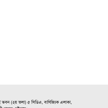
ই ভবন (২য় তলা) ৫ সিডিএ, বাণিজ্যিক এলাকা,