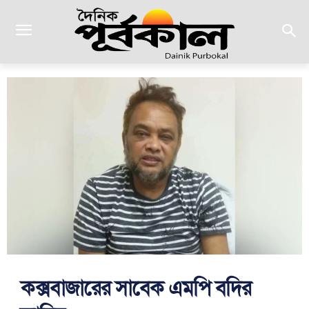
কক্সবাজারের সাবেক এমপি বদির