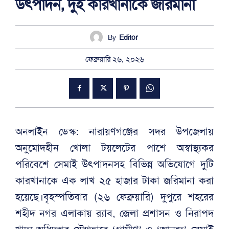
উৎপাদন, দুই কারখানাকে জরিমানা
By
Editor
ফেব্রুয়ারি ২৬, ২০২৬
অনলাইন ডেস্ক: নারায়ণগঞ্জের সদর উপজেলায়
অনুমোদহীন খোলা টয়লেটের পাশে অস্বাস্থ্যকর
পরিবেশে সেমাই উৎপাদনসহ বিভিন্ন অভিযোগে দুটি
কারখানাকে এক লাখ ২৫ হাজার টাকা জরিমানা করা
হয়েছে।বৃহস্পতিবার (২৬ ফেব্রুয়ারি) দুপুরে শহরের
শহীদ নগর এলাকায় র‍্যাব, জেলা প্রশাসন ও নিরাপদ