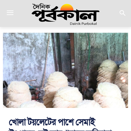
খোলা টয়লেটের পাশে সেমাই