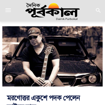
মরণোত্তর একুশে পদক পেলেন