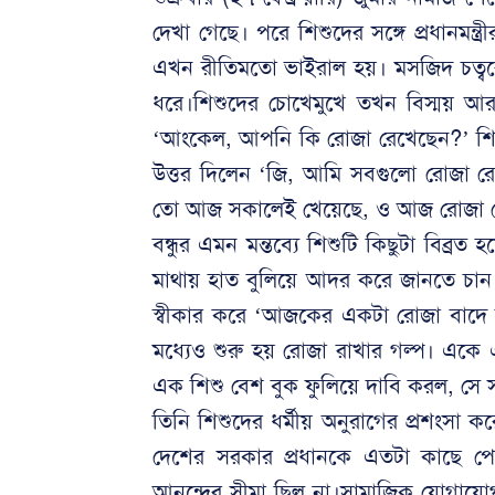
দেখা গেছে। পরে শিশুদের সঙ্গে প্রধানমন
এখন রীতিমতো ভাইরাল হয়। মসজিদ চত্বরে প
ধরে।শিশুদের চোখেমুখে তখন বিস্ময় আর
‘আংকেল, আপনি কি রোজা রেখেছেন?’ শিশুর এ
উত্তর দিলেন ‘জি, আমি সবগুলো রোজা রেখ
তো আজ সকালেই খেয়েছে, ও আজ রোজা ন
বন্ধুর এমন মন্তব্যে শিশুটি কিছুটা বিব্
মাথায় হাত বুলিয়ে আদর করে জানতে চান
স্বীকার করে ‘আজকের একটা রোজা বাদে সবগু
মধ্যেও শুরু হয় রোজা রাখার গল্প। একে
এক শিশু বেশ বুক ফুলিয়ে দাবি করল, সে
তিনি শিশুদের ধর্মীয় অনুরাগের প্রশংসা ক
দেশের সরকার প্রধানকে এতটা কাছে পেয়
আনন্দের সীমা ছিল না।সামাজিক যোগাযোগ