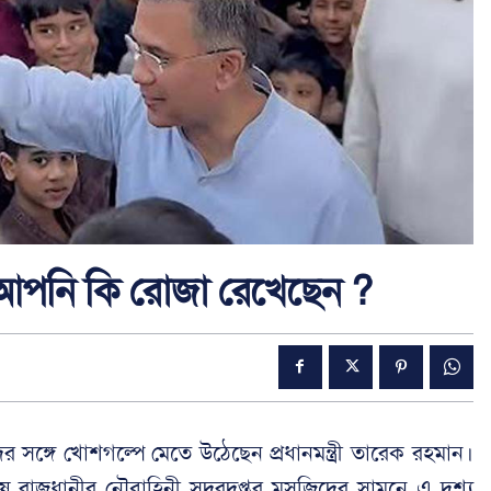
রশ্ন, আপনি কি রোজা রেখেছেন ?
র সঙ্গে খোশগল্পে মেতে উঠেছেন প্রধানমন্ত্রী তারেক রহমান।
শেষে রাজধানীর নৌবাহিনী সদরদপ্তর মসজিদের সামনে এ দৃশ্য