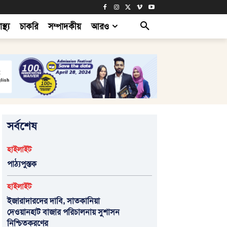
াস্থ্য
চাকরি
সম্পাদকীয়
আরও
সর্বশেষ
হাইলাইট
পাঠ্যপুস্তক
হাইলাইট
ইজারাদারদের দাবি, সাতকানিয়া
দেওয়ানহাট বাজার পরিচালনায় সুশাসন
নিশ্চিতকরণের