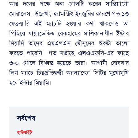
আর দলের পক্ষে অন্য গোলটি করেন সান্তিয়াগো
মোরালেস। উল্লেখ্য, হ্যামস্ট্রিং ইনজুরির কারণে গত ১৩
ফেব্রুয়ারি এই ম্যাচটি হওয়ার কথা থাকলেও তা
পিছিয়ে যায়।ডেভিড বেকহামের মালিকানাধীন ইন্টার
মিয়ামি তাদের এমএলএস মৌসুমের শুরুটা ভালো
করতে পারেনি। গত সপ্তাহে এলএএফসি-এর কাছে
৩-০ গোলে বিধ্বস্ত হয়েছে তারা। আগামী রোববার
লিগ ম্যাচে চিরপ্রতিদ্বন্দ্বী অরল্যান্ডো সিটির মুখোমুখি
হবে ইন্টার মিয়ামি।
সর্বশেষ
হাইলাইট