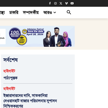
াস্থ্য
চাকরি
সম্পাদকীয়
আরও
সর্বশেষ
হাইলাইট
পাঠ্যপুস্তক
হাইলাইট
ইজারাদারদের দাবি, সাতকানিয়া
দেওয়ানহাট বাজার পরিচালনায় সুশাসন
নিশ্চিতকরণের