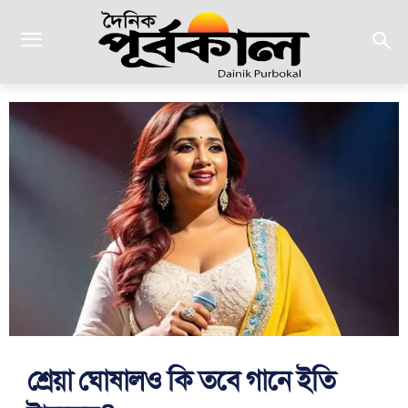
শ্রেয়া ঘোষালও কি তবে গানে ইতি