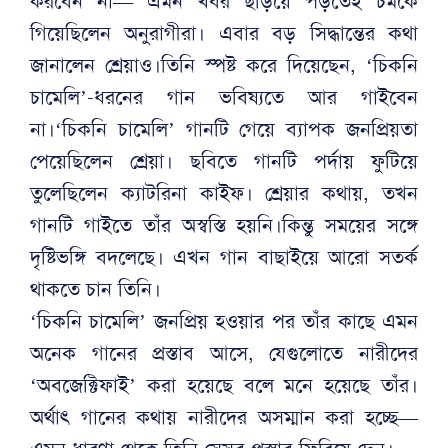
করবেন না— এমন খবর ছড়িয়ে পড়তেই চমকে
গিয়েছিলেন অনুরাগীরা। এবার বড় সিদ্ধান্তের কথা
জানালেন শ্রেয়াও।তিনি স্পষ্ট করে দিয়েছেন, ‘চিকনি
চামেলি’-ধরনের গান ভবিষ্যতে আর গাইবেন
না।‘চিকনি চামেলি’ গানটি গেয়ে ব্যাপক জনপ্রিয়তা
পেয়েছিলেন শ্রেয়া। ছবিতে গানটি পর্দায় ফুটিয়ে
তুলেছিলেন ক্যাটরিনা কাইফ। শ্রেয়ার কথায়, তখন
গানটি গাইতে তাঁর অস্বস্তি হয়নি।কিন্তু সময়ের সঙ্গে
দৃষ্টিভঙ্গি বদলেছে। এখন গান বাছাইয়ে আরো সতর্ক
থাকতে চান তিনি।
‘চিকনি চামেলি’ জনপ্রিয় হওয়ার পর তাঁর কাছে এমন
অনেক গানের প্রস্তাব আসে, যেগুলোতে নারীদের
‘অবজেক্টিফাই’ করা হয়েছে বলে মনে হয়েছে তাঁর।
অর্থাৎ গানের কথায় নারীদের অসম্মান করা হচ্ছে—