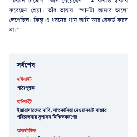
‘চিকনি চামেলি’ তিনি গেয়েছেন— এ কথাও স্বীকার
করেছেন শ্রেয়া। তাঁর ভাষায়, “গানটা আমার ভালো
লেগেছিল। কিন্তু এ ধরনের গান আমি আর রেকর্ড করব
না।”
সর্বশেষ
হাইলাইট
পাঠ্যপুস্তক
হাইলাইট
ইজারাদারদের দাবি, সাতকানিয়া দেওয়ানহাট বাজার
পরিচালনায় সুশাসন নিশ্চিতকরণের
আন্তর্জাতিক