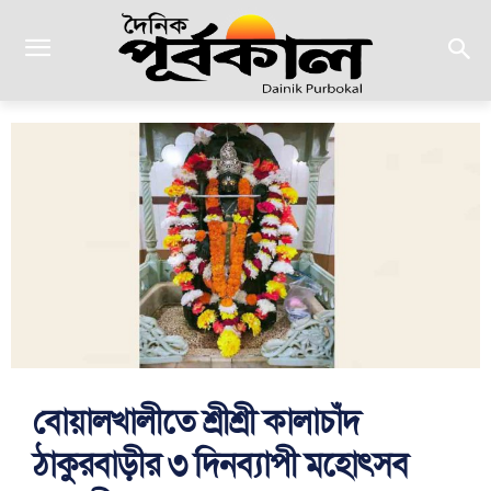
বোয়ালখালীতে শ্রীশ্রী কালাচাঁদ
ঠাকুরবাড়ীর ৩ দিনব্যাপী মহোৎসব