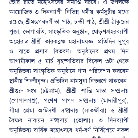
ভোর রাতে মহোৎসবের সমাপ্তি ঘটবে। এ উপলক্ষে
আয়োজিত ৩ দিনব্যাপী বিভিন্ন ধর্মীয় কর্মসুচীর মধ্যে
রয়েছে-শ্রীমদ্ভগবদগীতা পাঠ, চন্ডী পাঠ, শ্রীশ্রী ঠাকুরের
পুজা, ভোগারতি, সাংস্কৃতিক অনুষ্ঠান, ষোড়শপ্রহরব্যাপী
অহোরাত্র শ্রীশ্রী তারকব্রহ্ম মহানামযজ্ঞ, প্রতিদিন দুপুর
ও রাতে প্রসাদ বিতরণ। অনুষ্ঠানের প্রথম দিন
আগামীকাল ৫ মার্চ বৃহস্পতিবার বিকেল ৩টা থেকে
অনুষ্ঠিতব্য সাংস্কৃতিক অনুষ্ঠানে গান পরিবেশন করবেন
স্থানীয় শিল্পীবৃন্দ। প্রতিদিন নামসুধা বিতরণে থাকবেন-
শ্রীগুরু সংঘ (চট্টগ্রাম), শ্রীশ্রী শান্তি মাতা সম্প্রদায়
(গোপালগঞ্জ), গণেশ পাগল সম্প্রদায় (মাদারীপুর),
সীমা প্রেমা অস্টসখী সম্প্রদায় (সাতক্ষীরা) ও শ্রীশ্রী
বৈষ্ণব নারায়ন সম্প্রদায় (ভোলা)। ৩ দিনব্যাপী
অনুষ্ঠিতব্য বার্ষিক মহোৎসবে ধর্ম-বর্ণ নির্বিশেষে সকল