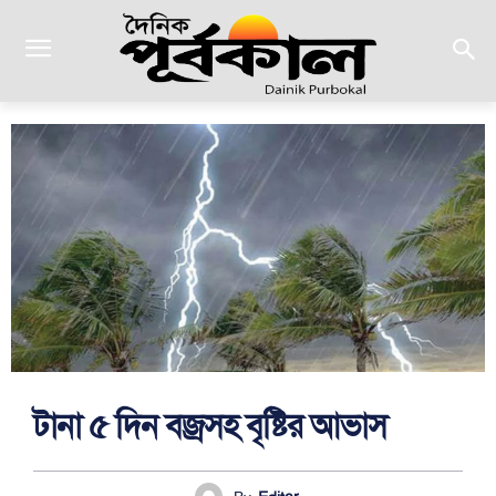
টানা ৫ দিন বজ্রসহ বৃষ্টির আভাস