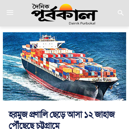
হরমুজ প্রণালি ছেড়ে আসা ১২ জাহাজ
পৌঁছেছে চট্টগ্রামে