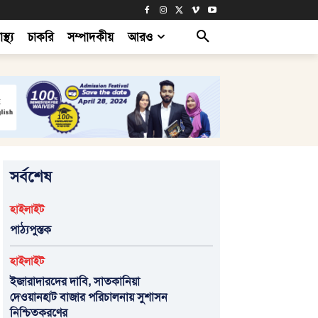
াস্থ্য
চাকরি
সম্পাদকীয়
আরও
সর্বশেষ
হাইলাইট
পাঠ্যপুস্তক
হাইলাইট
ইজারাদারদের দাবি, সাতকানিয়া
দেওয়ানহাট বাজার পরিচালনায় সুশাসন
নিশ্চিতকরণের