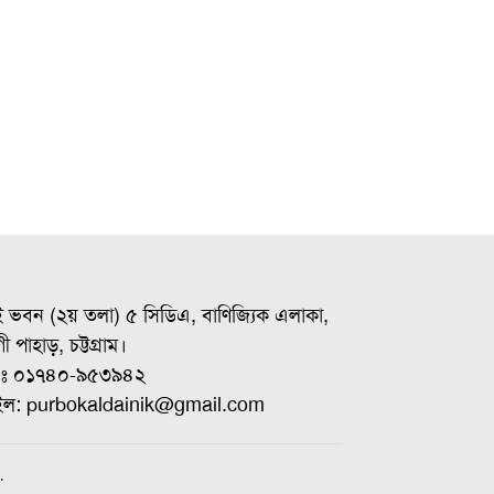
ই ভবন (২য় তলা) ৫ সিডিএ, বাণিজ্যিক এলাকা,
ী পাহাড়, চট্টগ্রাম।
ঃ ০১৭৪০-৯৫৩৯৪২
ইল: purbokaldainik@gmail.com
.