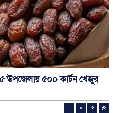
৫ উপজেলায় ৫০০ কার্টন খেজুর