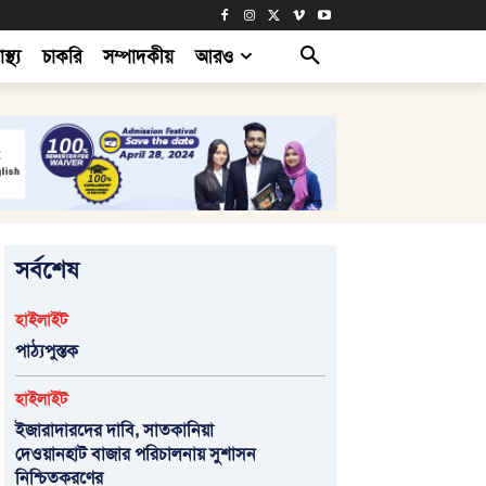
াস্থ্য
চাকরি
সম্পাদকীয়
আরও
সর্বশেষ
হাইলাইট
পাঠ্যপুস্তক
হাইলাইট
ইজারাদারদের দাবি, সাতকানিয়া
দেওয়ানহাট বাজার পরিচালনায় সুশাসন
নিশ্চিতকরণের