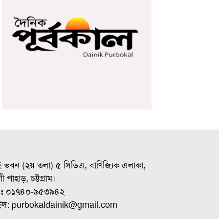
ই ভবন (২য় তলা) ৫ সিডিএ, বাণিজ্যিক এলাকা,
ী পাহাড়, চট্টগ্রাম।
ঃ ০১৭৪০-৯৫৩৯৪২
ইল: purbokaldainik@gmail.com