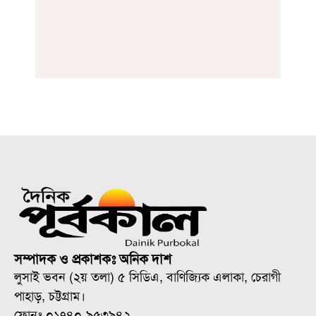
সম্পাদক ও প্রকাশকঃ অনিক দাশ
লুসাই ভবন (২য় তলা) ৫ সিডিএ, বাণিজ্যিক এলাকা, চেরাগী
পাহাড়, চট্টগ্রাম।
ফোনঃ ০১৭৪০-৯৫৩৯৪২