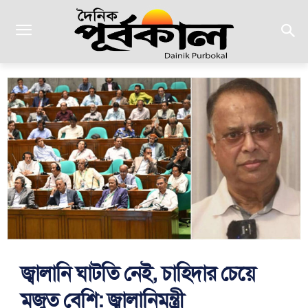
জ্বালানি ঘাটতি নেই, চাহিদার চেয়ে
মজুত বেশি: জ্বালানিমন্ত্রী