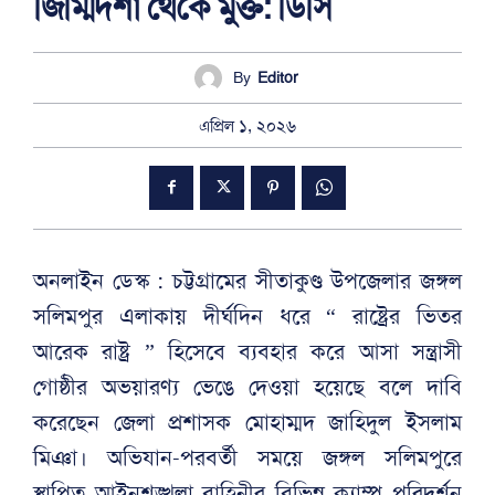
জিম্মিদশা থেকে মুক্ত: ডিসি
By
Editor
এপ্রিল ১, ২০২৬
অনলাইন ডেস্ক : চট্টগ্রামের সীতাকুণ্ড উপজেলার জঙ্গল
সলিমপুর এলাকায় দীর্ঘদিন ধরে “ রাষ্ট্রের ভিতর
আরেক রাষ্ট্র ” হিসেবে ব্যবহার করে আসা সন্ত্রাসী
গোষ্ঠীর অভয়ারণ্য ভেঙে দেওয়া হয়েছে বলে দাবি
করেছেন জেলা প্রশাসক মোহাম্মদ জাহিদুল ইসলাম
মিঞা। অভিযান-পরবর্তী সময়ে জঙ্গল সলিমপুরে
স্থাপিত আইনশৃঙ্খলা বাহিনীর বিভিন্ন ক্যাম্প পরিদর্শন