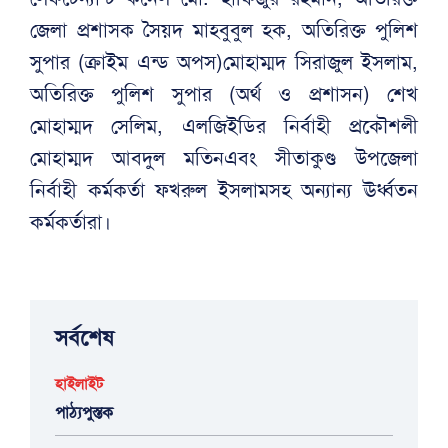
জেলা প্রশাসক সৈয়দ মাহবুবুল হক, অতিরিক্ত পুলিশ
সুপার (ক্রাইম এন্ড অপস)মোহাম্মদ সিরাজুল ইসলাম,
অতিরিক্ত পুলিশ সুপার (অর্থ ও প্রশাসন) শেখ
মোহাম্মদ সেলিম, এলজিইডির নির্বাহী প্রকৌশলী
মোহাম্মদ আবদুল মতিনএবং সীতাকুণ্ড উপজেলা
নির্বাহী কর্মকর্তা ফখরুল ইসলামসহ অন্যান্য ঊর্ধ্বতন
কর্মকর্তারা।
সর্বশেষ
হাইলাইট
পাঠ্যপুস্তক