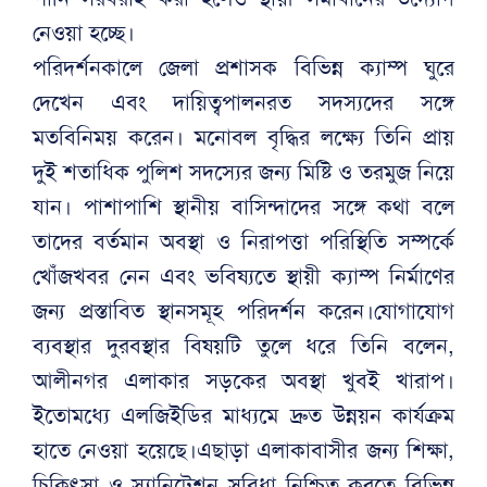
নেওয়া হচ্ছে।
পরিদর্শনকালে জেলা প্রশাসক বিভিন্ন ক্যাম্প ঘুরে
দেখেন এবং দায়িত্বপালনরত সদস্যদের সঙ্গে
মতবিনিময় করেন। মনোবল বৃদ্ধির লক্ষ্যে তিনি প্রায়
দুই শতাধিক পুলিশ সদস্যের জন্য মিষ্টি ও তরমুজ নিয়ে
যান। পাশাপাশি স্থানীয় বাসিন্দাদের সঙ্গে কথা বলে
তাদের বর্তমান অবস্থা ও নিরাপত্তা পরিস্থিতি সম্পর্কে
খোঁজখবর নেন এবং ভবিষ্যতে স্থায়ী ক্যাম্প নির্মাণের
জন্য প্রস্তাবিত স্থানসমূহ পরিদর্শন করেন।যোগাযোগ
ব্যবস্থার দুরবস্থার বিষয়টি তুলে ধরে তিনি বলেন,
আলীনগর এলাকার সড়কের অবস্থা খুবই খারাপ।
ইতোমধ্যে এলজিইডির মাধ্যমে দ্রুত উন্নয়ন কার্যক্রম
হাতে নেওয়া হয়েছে।এছাড়া এলাকাবাসীর জন্য শিক্ষা,
চিকিৎসা ও স্যানিটেশন সুবিধা নিশ্চিত করতে বিভিন্ন