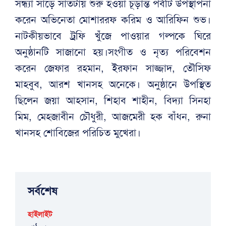
সন্ধ্যা সাড়ে সাতটায় শুরু হওয়া চূড়ান্ত পর্বটি উপস্থাপনা
করেন অভিনেতা মোশাররফ করিম ও আরিফিন শুভ।
নাটকীয়ভাবে ট্রফি খুঁজে পাওয়ার গল্পকে ঘিরে
অনুষ্ঠানটি সাজানো হয়।সংগীত ও নৃত্য পরিবেশন
করেন জেফার রহমান, ইরফান সাজ্জাদ, তৌসিফ
মাহবুব, আরশ খানসহ অনেকে। অনুষ্ঠানে উপস্থিত
ছিলেন জয়া আহসান, শিহাব শাহীন, বিদ্যা সিনহা
মিম, মেহজাবীন চৌধুরী, আজমেরী হক বাঁধন, রুনা
খানসহ শোবিজের পরিচিত মুখেরা।
সর্বশেষ
হাইলাইট