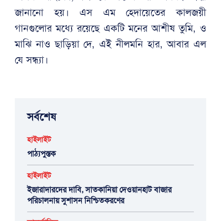
জানানো হয়। এস এম হেদায়েতের কালজয়ী
গানগুলোর মধ্যে রয়েছে একটি মনের আশীষ তুমি, ও
মাঝি নাও ছাড়িয়া দে, এই নীলমনি হার, আবার এল
যে সন্ধ্যা।
সর্বশেষ
হাইলাইট
পাঠ্যপুস্তক
হাইলাইট
ইজারাদারদের দাবি, সাতকানিয়া দেওয়ানহাট বাজার
পরিচালনায় সুশাসন নিশ্চিতকরণের