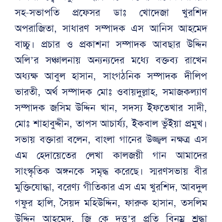
সহ-সভাপতি প্রফেসর ডাঃ খোদেজা খুরশিদ
অপরাজিতা, সাধারণ সম্পাদক এস আনিস আহমেদ
বাচ্চু। প্রচার ও প্রকাশনা সম্পাদক আবছার উদ্দিন
অলি’র সঞ্চালনায় অন্যন্যদের মধ্যে বক্তব্য রাখেন
অধ্যক্ষ আবুল হাসান, সাংগঠনিক সম্পাদক দীলিপ
ভারতী, অর্থ সম্পাদক মোঃ ওবায়দুল্লাহ, সমাজকল্যাণ
সম্পাদক জসিম উদ্দিন খান, সদস্য ইফতেখার সাদী,
মোঃ শাহাবুদ্দীন, তাপস আচার্য্য, ইকবাল ভুঁইয়া প্রমুখ।
সভায় বক্তারা বলেন, বাংলা গানের উজ্জ্বল নক্ষত্র এস
এম হেদায়েতের লেখা কালজয়ী গান আমাদের
সাংস্কৃতিক অঙ্গনকে সমৃদ্ধ করেছে। স্মরণসভায় বীর
মুক্তিযোদ্ধা, বরেণ্য গীতিকার এস এম খুরশিদ, আবদুল
গফুর হালি, সৈয়দ মহিউদ্দিন, ফারুক হাসান, তসলিম
উদ্দিন আহমেদ, জি কে দত্ত’র প্রতি বিনম্র শ্রদ্ধা