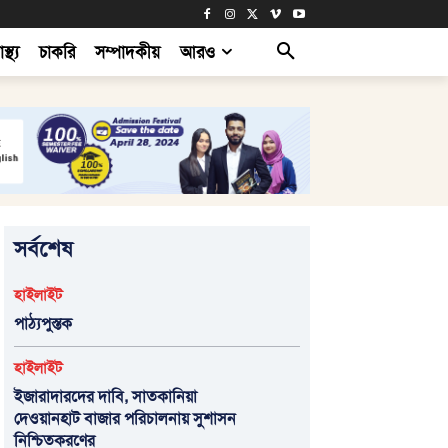
াস্থ্য
চাকরি
সম্পাদকীয়
আরও
সর্বশেষ
হাইলাইট
পাঠ্যপুস্তক
হাইলাইট
ইজারাদারদের দাবি, সাতকানিয়া
দেওয়ানহাট বাজার পরিচালনায় সুশাসন
নিশ্চিতকরণের