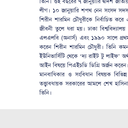
তিনি। ওই বছরের ৭ জানুয়ারি দ্বাদশ জাতীয়
লীগ। ১০ জানুয়ারি শপথ নেন সংসদ সদস
শিরীন শারমিন চৌধুরীকে নির্বাচিত কর
জীবনী তুলে ধরা হয়। ঢাকা বিশ্ববিদ্যালয়
এলএলবি (অনার্স) এবং ১৯৯০ সালে প্রথম 
করেন শিরীন শারমিন চৌধুরী। তিনি কমনও
ইউনিভার্সিটি থেকে ‘দ্য রাইট টু লাইফ’ অ
আইন বিষয়ে পিএইচডি ডিগ্রি অর্জন করেন। ত
মানবাধিকার ও সংবিধান বিষয়ক বিভিন্
তত্ত্বাবধায়ক সরকারের আমলে শেখ হাসিনা
তিনি।