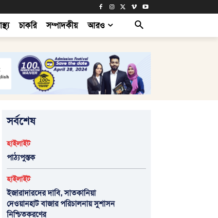
াস্থ্য
চাকরি
সম্পাদকীয়
আরও
সর্বশেষ
হাইলাইট
পাঠ্যপুস্তক
হাইলাইট
ইজারাদারদের দাবি, সাতকানিয়া
দেওয়ানহাট বাজার পরিচালনায় সুশাসন
নিশ্চিতকরণের