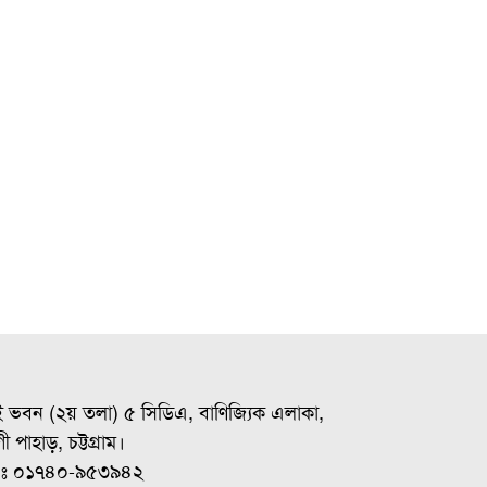
ই ভবন (২য় তলা) ৫ সিডিএ, বাণিজ্যিক এলাকা,
ী পাহাড়, চট্টগ্রাম।
ঃ ০১৭৪০-৯৫৩৯৪২