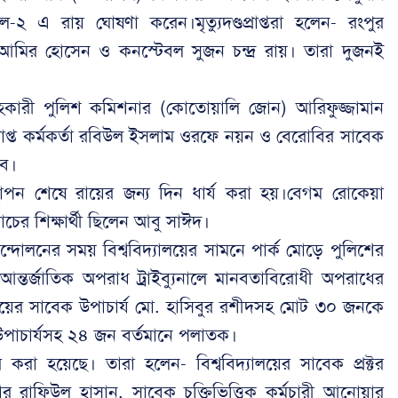
ুনাল-২ এ রায় ঘোষণা করেন।মৃত্যুদণ্ডপ্রাপ্তরা হলেন- রংপুর
মির হোসেন ও কনস্টেবল সুজন চন্দ্র রায়। তারা দুজনই
 সহকারী পুলিশ কমিশনার (কোতোয়ালি জোন) আরিফুজ্জামান
াপ্ত কর্মকর্তা রবিউল ইসলাম ওরফে নয়ন ও বেরোবির সাবেক
ধব।
স্থাপন শেষে রায়ের জন্য দিন ধার্য করা হয়।বেগম রোকেয়া
াচের শিক্ষার্থী ছিলেন আবু সাঈদ।
দোলনের সময় বিশ্ববিদ্যালয়ের সামনে পার্ক মোড়ে পুলিশের
্তর্জাতিক অপরাধ ট্রাইব্যুনালে মানবতাবিরোধী অপরাধের
ালয়ের সাবেক উপাচার্য মো. হাসিবুর রশীদসহ মোট ৩০ জনকে
উপাচার্যসহ ২৪ জন বর্তমানে পলাতক।
 করা হয়েছে। তারা হলেন- বিশ্ববিদ্যালয়ের সাবেক প্রক্টর
ার রাফিউল হাসান, সাবেক চুক্তিভিত্তিক কর্মচারী আনোয়ার