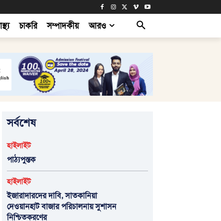
াস্থ্য
চাকরি
সম্পাদকীয়
আরও
সর্বশেষ
হাইলাইট
পাঠ্যপুস্তক
হাইলাইট
ইজারাদারদের দাবি, সাতকানিয়া
দেওয়ানহাট বাজার পরিচালনায় সুশাসন
নিশ্চিতকরণের