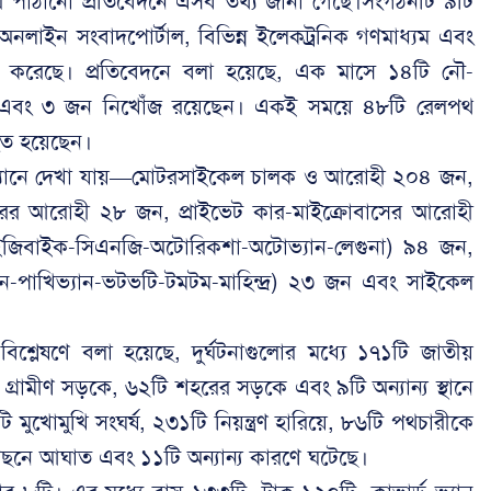
 পাঠানো প্রতিবেদনে এসব তথ্য জানা গেছে।সংগঠনটি ৯টি
নলাইন সংবাদপোর্টাল, বিভিন্ন ইলেকট্রনিক গণমাধ্যম এবং
তৈরি করেছে। প্রতিবেদনে বলা হয়েছে, এক মাসে ১৪টি নৌ-
 এবং ৩ জন নিখোঁজ রয়েছেন। একই সময়ে ৪৮টি রেলপথ
হত হয়েছেন।
সংখ্যানে দেখা যায়—মোটরসাইকেল চালক ও আরোহী ২০৪ জন,
ক্টরের আরোহী ২৮ জন, প্রাইভেট কার-মাইক্রোবাসের আরোহী
(ইজিবাইক-সিএনজি-অটোরিকশা-অটোভ্যান-লেগুনা) ৯৪ জন,
িমন-পাখিভ্যান-ভটভটি-টমটম-মাহিন্দ্র) ২৩ জন এবং সাইকেল
িশ্লেষণে বলা হয়েছে, দুর্ঘটনাগুলোর মধ্যে ১৭১টি জাতীয়
রামীণ সড়কে, ৬২টি শহরের সড়কে এবং ৯টি অন্যান্য স্থানে
ি মুখোমুখি সংঘর্ষ, ২৩১টি নিয়ন্ত্রণ হারিয়ে, ৮৬টি পথচারীকে
পেছনে আঘাত এবং ১১টি অন্যান্য কারণে ঘটেছে।