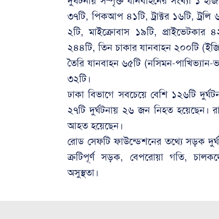
দুর্ঘটনায় সম্পৃক্ত যানবাহনের সংখ্যা ১ হ
৩৭টি, পিকআপ ৪১টি, ট্রাক্টর ১৬টি, ট্রলি ৬ট
২টি, মাইক্রোবাস ১৯টি, প্রাইভেটকার ৪২
২৪৪টি, তিন চাকার যানবাহন ২০০টি (ইজি
তৈরি যানবাহন ৬৫টি (নসিমন-পাখিভ্যান-ভ
৩২টি।
ঢাকা বিভাগে সবচেয়ে বেশি ১২৬টি দুর্
২৭টি দুর্ঘটনায় ২৬ জন নিহত হয়েছেন। 
আহত হয়েছেন।
রোড সেফটি ফাউন্ডেশনের তথ্যে সড়ক দুর্ঘট
ত্রুটিপূর্ণ সড়ক, বেপরোয়া গতি, চাল
অসুস্থতা।