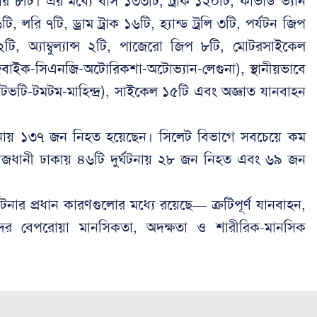
াজার ৮টি। এর মধ্যে বাস ১৩৩টি, ট্রাক ১২০টি, কাভার্ড ভ্যান
ি, লরি ৭টি, ড্রাম ট্রাক ১৬টি, হ্যান্ড ট্রলি ৩টি, পর্যটন জিপ
টি, অ্যাম্বুল্যান্স ২টি, পাজেরো জিপ ৮টি, মোটরসাইকেল
বাইক-সিএনজি-অটোরিকশা-অটোভ্যান-লেগুনা), স্থানীয়ভাবে
টভটি-টমটম-মাহিন্দ্র), সাইকেল ১৫টি এবং অজ্ঞাত যানবাহন
ঘটনায় ১৩৭ জন নিহত হয়েছেন। সিলেট বিভাগে সবচেয়ে কম
রাজধানী ঢাকায় ৪৬টি দুর্ঘটনায় ২৮ জন নিহত এবং ৬৯ জন
নার প্রধান কারণগুলোর মধ্যে রয়েছে— ত্রুটিপূর্ণ যানবাহন,
কদের বেপরোয়া মানসিকতা, অদক্ষতা ও শারীরিক-মানসিক