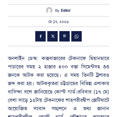
By
Editor
মে ১৭, ২০২৬
অনলাইন ডেস্ক: কক্সবাজারের টেকনাফে মিয়ানমারে
পাচারের সময় ২ হাজার ৪০০ বস্তা সিমেন্টসহ ৩৩
জনকে আটক করা হয়েছে। এ সময় তিনটি ট্রলারও
জব্দ করা হয়। আটককৃতরা চট্টগ্রামের বিভিন্ন এলাকার
বাসিন্দা বলে জানিয়েছে কোস্ট গার্ড।রবিবার (১৭ মে)
বেলা সাড়ে ১২টায় টেকনাফের শাহপরীরদ্বীপ জেটিঘাটে
আয়োজিত সংবাদ সম্মলনে এ তথ্য জানান
শাহপরীরদ্বীপ কোস্ট গার্ড স্টেশনের কমান্ডার