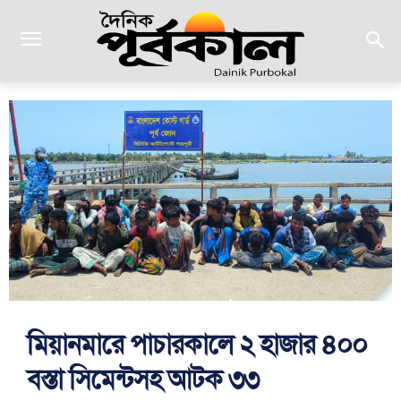
মিয়ানমারে পাচারকালে ২ হাজার ৪০০
বস্তা সিমেন্টসহ আটক ৩৩